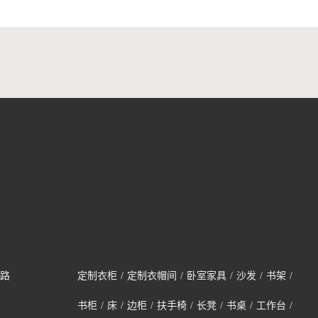
路
定制衣柜
/
定制衣帽间
/
卧室家具
/
沙发
/
书架
/
书柜
/
床
/
边柜
/
扶手椅
/
长凳
/
书桌
/
工作台
/