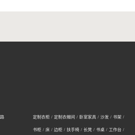
路
定制衣柜
/
定制衣帽间
/
卧室家具
/
沙发
/
书架
/
书柜
/
床
/
边柜
/
扶手椅
/
长凳
/
书桌
/
工作台
/